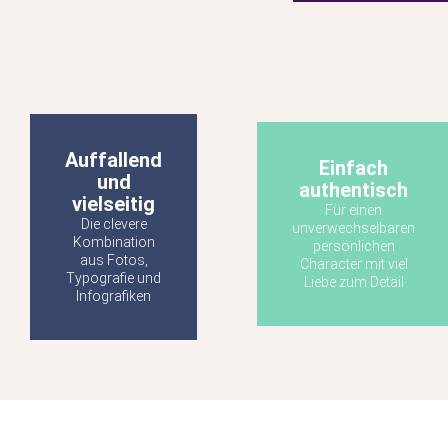
Auffallend
Einfach
und
authentisch
vielseitig
Für einen
Die clevere
unverwechselbaren
Kombination
persönlichen
aus Fotos,
Character mit viel
Typografie und
Liebe zum Detail
Infografiken